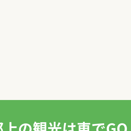
郡上の観光は
車でGO