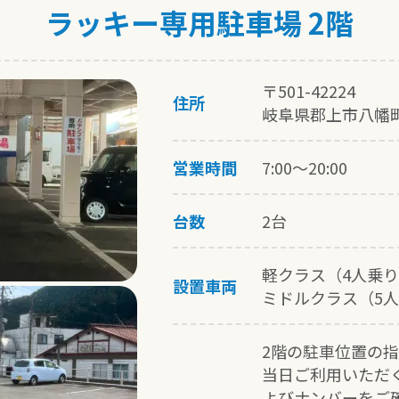
ラッキー専用駐車場 2階
〒501-42224
住所
岐阜県郡上市八幡
営業時間
7:00〜20:00
台数
2台
軽クラス（4人乗り
設置車両
ミドルクラス（5人
2階の駐車位置の
当日ご利用いただ
よびナンバーをご