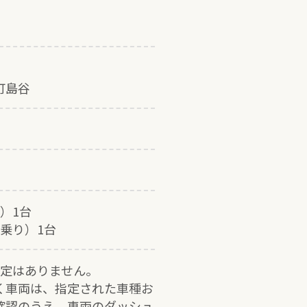
町島谷
）1台
乗り）1台
指定はありません。
く車両は、指定された車種お
確認のうえ、車両のダッシュ